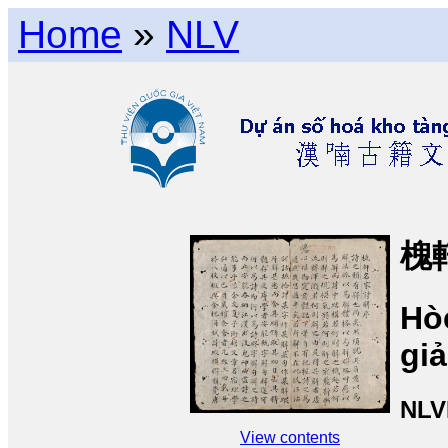
Home
»
NLV
槐
Hòe
giả
NLV
View contents