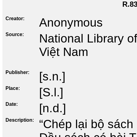
R.8
Creator
Anonymous
Source
National Library 
Việt Nam
Publisher
[s.n.]
Place
[S.l.]
Date
[n.d.]
Description
“Chép lại bộ sách