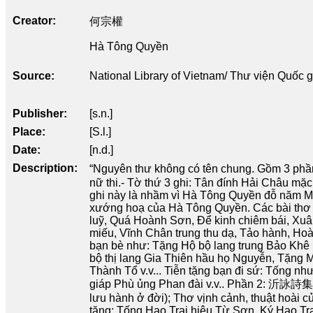
Creator
何宗權
Hà Tông Quyền
Source
National Library of Vietnam/ Thư viện Quốc 
Publisher
[s.n.]
Place
[S.l.]
Date
[n.d.]
Description
“Nguyên thư không có tên chung. Gồm 3 phầ
nữ thi.- Tờ thứ 3 ghi: Tân đính Hải Châu mặc
ghi này là nhầm vì Hà Tông Quyền đỗ năm Min
xướng hoạ của Hà Tông Quyền. Các bài thơ l
luỹ, Quá Hoành Sơn, Để kinh chiêm bái, Xuân
miếu, Vĩnh Chân trung thu dạ, Tảo hành, Hoà
bạn bè như: Tặng Hộ bộ lang trung Bảo Khê
bộ thị lang Gia Thiên hầu họ Nguyễn, Tặng 
Thành Tổ v.v... Tiễn tặng bạn đi sứ: Tống nh
giáp Phù ủng Phan đài v.v.. Phần 2: 沂詠詩集 Ng
lưu hành ở đời); Thơ vịnh cảnh, thuật hoài c
tặng: Tống Hạo Trai hiệu Từ Sơn, Ký Hạo Trai