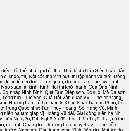
u: Tờ thứ nhất ghi bài thơ: Thái tổ dụ Hán Siêu hoàn dân
sĩ khoa, thụ Nội các tham tri hữu thi tập hành vu thế”. Dòng
i thi đỗ đến lúc ra làm quan, đi công cán. Thơ tức cảnh,
gọ xuân lai kinh, Kinh Hội thí khởi hành, Quá Ông Ninh
ình, Sơ nhập Ninh Bình, Quá Tam Điệp sơn, Sơn lộ, Mộ Dạ sơn
 Tống hữu, Tuế vãn, Quá Hải Vân quan v.v... Thơ tiễn tặng
ặng Hương hầu, Lễ bộ tham tri Khuê Nhạc hầu họ Phan, Lễ
vật ở Trung Quốc như: Tần Thuỷ Hoàng, Sở Hạng Vũ, Minh
ng niên hạ tam giáp Vị Hoàng Vũ đài, Giai đồng niên hạ Nhị
triều Nguyễn, lĩnh Nghệ An đốc học, hiệu Tuyết Trai, có thơ
o, đề Linh Quang tự, Thưởng hoa nguyệt v.v...; Thơ tiễn
iểu thước, Ngọc nữ, Chu trung vọng Xích Đằng tự, Mai Xá dạ