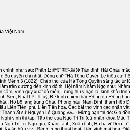
gia Việt Nam
n chính như sau: Phần 1: 新訂海珠墨妙 Tân đính Hải Châu mặc diệ
 diệu quyển chi nhất. Dòng chữ “Hà Tông Quyền Lê triều cử Tiến 
h Mệnh 3 (1822). Chép thơ của Hà Tông Quyền sáng tác từ lúc đ
àm trên đường đến kinh đô thi Hội năm Nhâm Ngọ như: Nhâm N
 cảm, Vinh quy xuất đô môn, Trung thu y hạn lai kinh khởi tr
nh Sơn, Nhật Lệ cố luỹ, Để kinh chiêm bái, Đông dạ, Đông hàn,
 hầu, Hộ bộ lang trung Châu Phong hầu, Nam Định tham hiệp Đ
Mậu Liên Tiên, phụ Liên Tiên hoạ. Các bài thơ vịnh các nhân 
ư Thanh ất sứ Nguyễn Lê Quang v.v...- Mừng bạn thi đỗ: Gia đồ
hi vịnh thi tập: Tập thơ của Ngô Trí Tri (cử nhân khoa Mậu Tý 
ủa Ngô Trí Tri: Ngư gia, Xuân cảnh, Xuân tình, Hạ hạ vũDược đa
, Ký ấp hữu v.v... Bệnh trung thuật hoài, Liên vịnh mai hoa, Đ