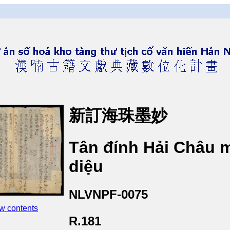
新訂海珠墨妙
Tân đính Hải Châu 
diệu
NLVNPF-0075
w contents
R.181