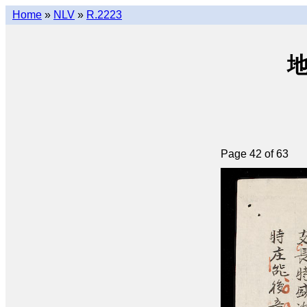
Home
»
NLV
»
R.2223
地
Page 42 of 63