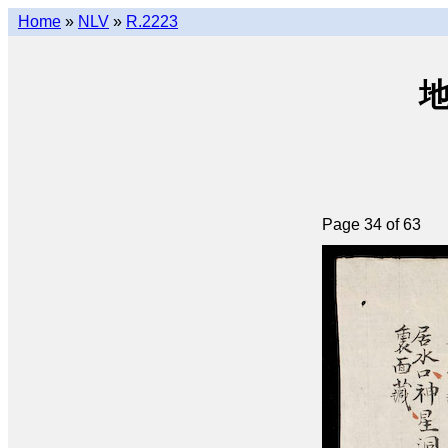
Home
»
NLV
»
R.2223
地
Page 34 of 63