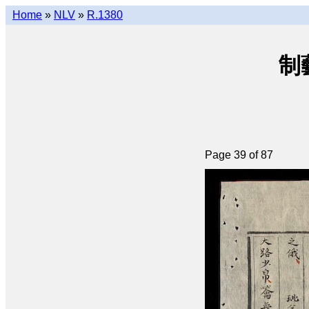
Home
»
NLV
»
R.1380
制藝
Page 39 of 87