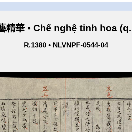
精華 • Chế nghệ tinh hoa (q.
R.1380 • NLVNPF-0544-04