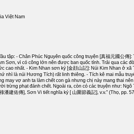
gia Việt Nam
yện đầu tập: - Chân Phúc Nguyên quốc công truyện [真福元國公傳]:
Lam Sơn, vì có công lớn nên được ban quốc tính. Trải qua các
ức cao nhất. - Kim Nhan sơn ký [金顔山記]: Núi Kim Nhan ở xã T
 thứ nhì là núi Hương Tích) rất linh thiêng. - Tích kê mai mẫ
ng may vợ anh ta làm chết con gà nhưng chị này mang thai nên
ị trời trừng phạt đánh chết. Ngoài ra, còn có các truyện như:
潘建佑傳], Sơn Vi tiết nghĩa ký [ 山圍節義記], v.v.” (Thọ, pp. 57