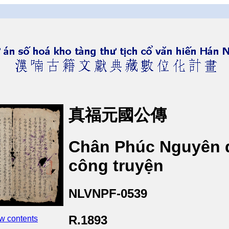
真福元國公傳
Chân Phúc Nguyên 
công truyện
NLVNPF-0539
R.1893
w contents