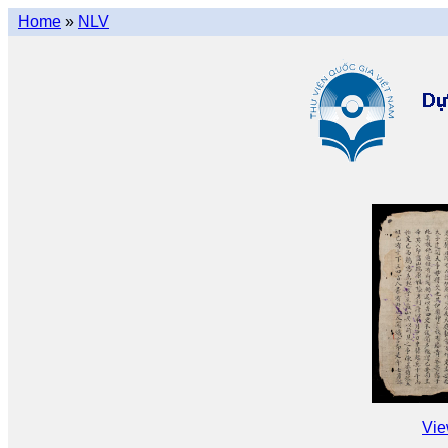
Home
»
NLV
Vie