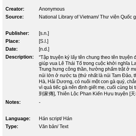
Creator
Anonymous
Source
National Library of Vietnam/ Thư viện Quốc 
Publisher
[s.n.]
Place
[S.l.]
Date
[n.d.]
Description
“Tập truyện ký lấy tên chung theo tên tru
giúp vua Lê Thái Tổ trong cuộc khởi nghĩa 
Trung hưng công thần, hưởng phẩm trật ở m
núi lớn ở nước ta (thứ nhất là núi Tam Đảo,
Hà, Hải Dương, có nuôi một con gà quý, chẳ
vì quá tiếc gà nên định giết mẹ, cuối cùng b
到家傳], Thiên Lộc Phan Kiến Hựu truyện [天祿
Notes
-
Language
Hán script/ Hán
Type
Văn bản/ Text