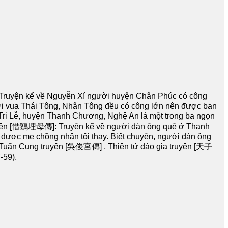
 Truyện kể về Nguyễn Xí người huyện Chân Phúc có công
 đời vua Thái Tông, Nhân Tông đều có công lớn nên được ban
ri Lễ, huyện Thanh Chương, Nghệ An là một trong ba ngọn
u truyện [惜鷄埋母傳]: Truyện kể về người đàn ông quê ở Thanh
 được mẹ chồng nhận tội thay. Biết chuyện, người đàn ông
 Ngô Tuấn Cung truyện [吳俊宮傳] , Thiên tử đáo gia truyện [天子
-59).