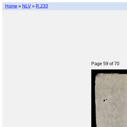
Home
»
NLV
»
R.233
Page 59 of 70