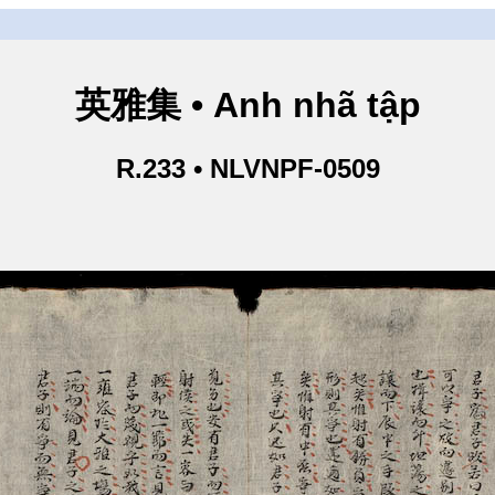
英雅集 • Anh nhã tập
R.233 • NLVNPF-0509