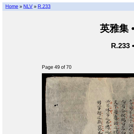
Home
»
NLV
»
R.233
英雅集 • 
R.233 
Page 49 of 70