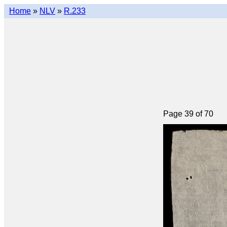
Home
»
NLV
»
R.233
Page 39 of 70