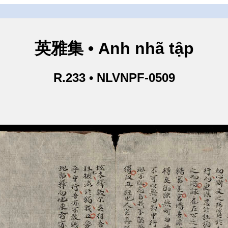
英雅集 • Anh nhã tập
R.233 • NLVNPF-0509