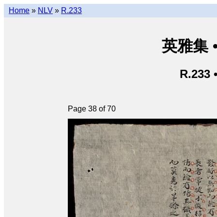
Home
»
NLV
»
R.233
英雅集 • 
R.233 
Page 38 of 70