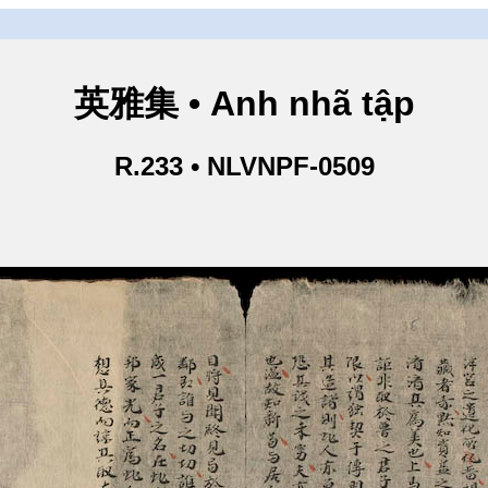
英雅集 • Anh nhã tập
R.233 • NLVNPF-0509