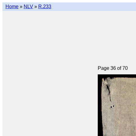
Home
»
NLV
»
R.233
Page 36 of 70