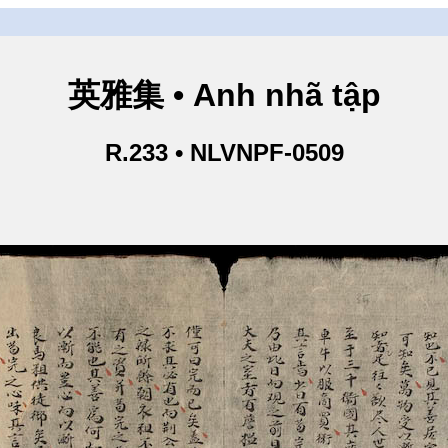
英雅集 • Anh nhã tập
R.233 • NLVNPF-0509