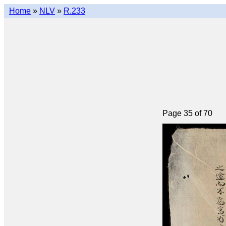
Home
»
NLV
»
R.233
Page 35 of 70