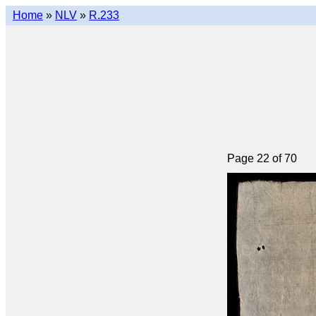
Home
»
NLV
»
R.233
Page 22 of 70