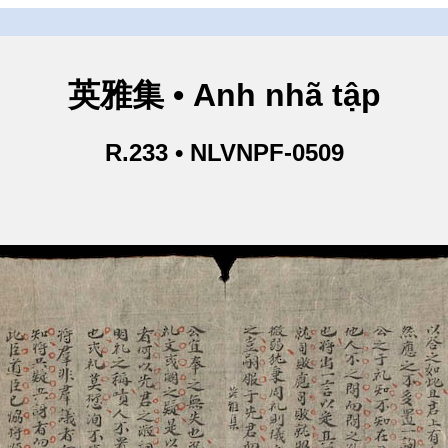
英雅集 • Anh nhã tập
R.233 • NLVNPF-0509