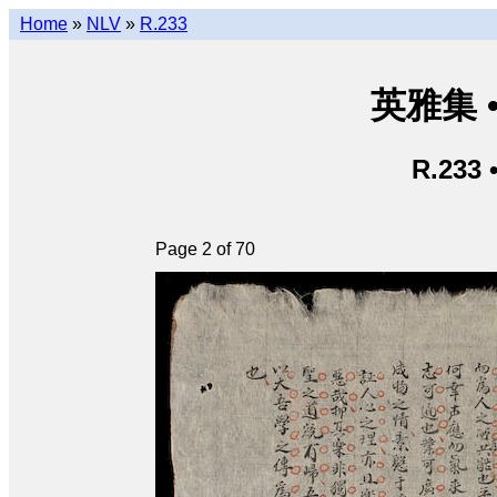
Home
»
NLV
»
R.233
英雅集 • 
R.233 
Page 2 of 70