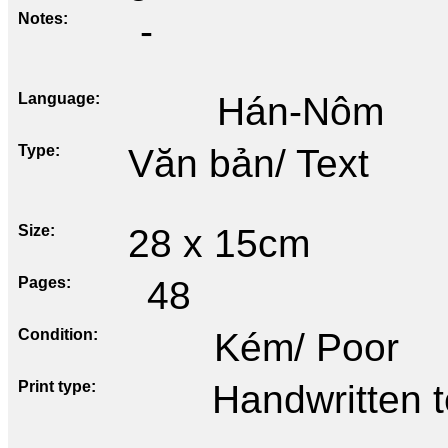
Notes
-
Language
Hán-Nôm
Type
Văn bản/ Text
Size
28 x 15cm
Pages
48
Condition
Kém/ Poor
Print type
Handwritten te