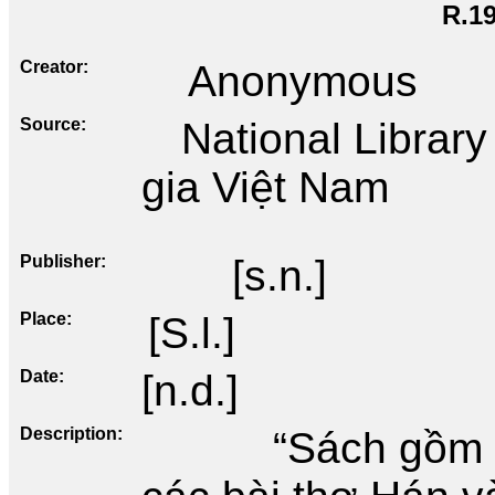
R.1
Creator
Anonymous
Source
National Librar
gia Việt Nam
Publisher
[s.n.]
Place
[S.l.]
Date
[n.d.]
Description
“Sách gồm 