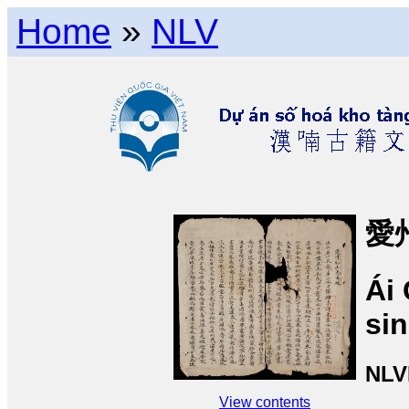
Home
»
NLV
愛
Ái
sin
NLV
View contents