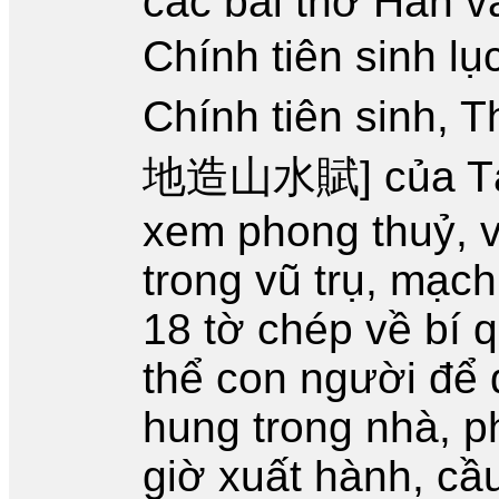
các bài thơ Hán 
Chính tiên sin
Chính tiên sinh, T
地造山水賦] của Tả Ao
xem phong thuỷ, v
trong vũ trụ, mạc
18 tờ chép về bí
thể con người để đ
hung trong nhà, 
giờ xuất hành, cầu 