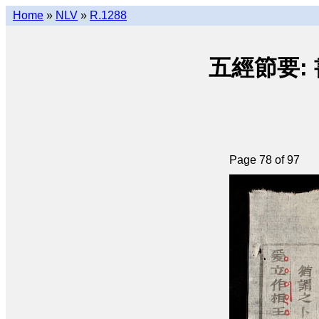
Home
»
NLV
»
R.1288
五經節要: 書經 
Page 78 of 97