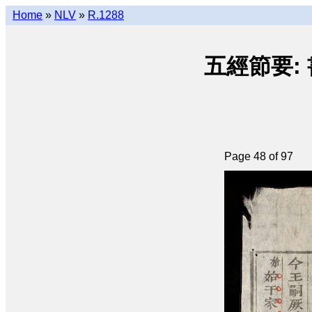
Home
»
NLV
»
R.1288
五經節要: 書經 
Page 48 of 97