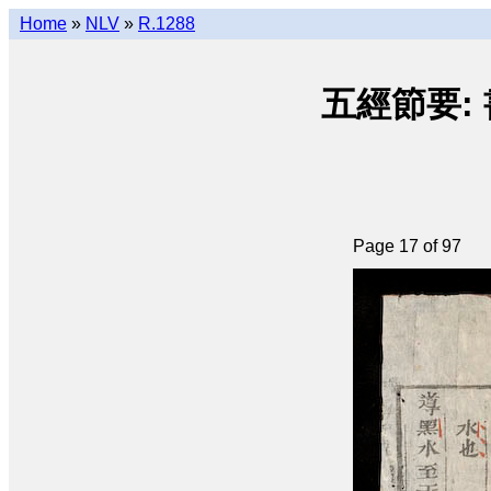
Home
»
NLV
»
R.1288
五經節要: 書經 
Page 17 of 97