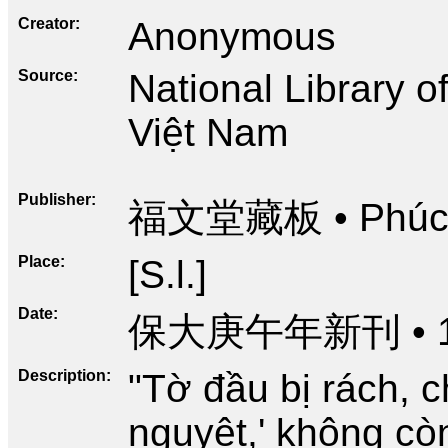
Creator
Anonymous
Source
National Library 
Việt Nam
Publisher
福文堂藏板 • Phúc V
Place
[S.l.]
Date
保大庚午年新刊 • 1
Description
"Tờ đầu bị rách, c
nguyệt,' không cò