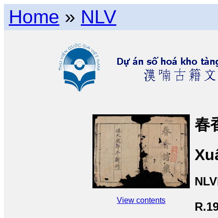
Home
»
NLV
春
Xu
NLV
View contents
R.1