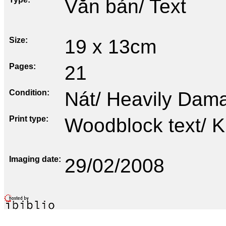
Văn bản/ Text
Size
19 x 13cm
Pages
21
Condition
Nát/ Heavily Dam
Print type
Woodblock text/ K
Imaging date
29/02/2008