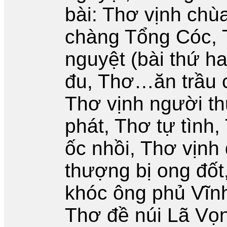
bài: Thơ vịnh chùa
chàng Tổng Cóc, 
nguyệt (bài thứ h
đu, Thơ…ăn trầu 
Thơ vịnh người th
phát, Thơ tự tình,
ốc nhồi, Thơ vịnh
thượng bị ong đốt
khóc ông phủ Vĩnh
Thơ đề núi Lã Vọn