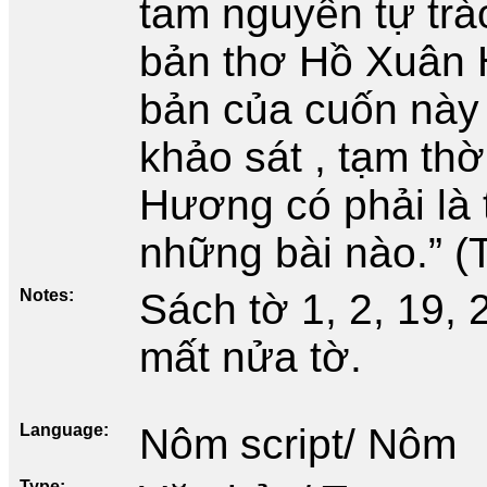
tam nguyên tự trà
bản thơ Hồ Xuân 
bản của cuốn này 
khảo sát , tạm th
Hương có phải là 
những bài nào.” (T
Notes
Sách tờ 1, 2, 19, 
mất nửa tờ.
Language
Nôm script/ Nôm
Type