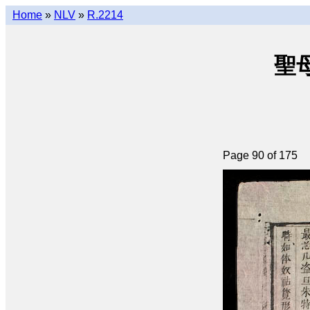
Home
»
NLV
»
R.2214
聖母
Page 90 of 175