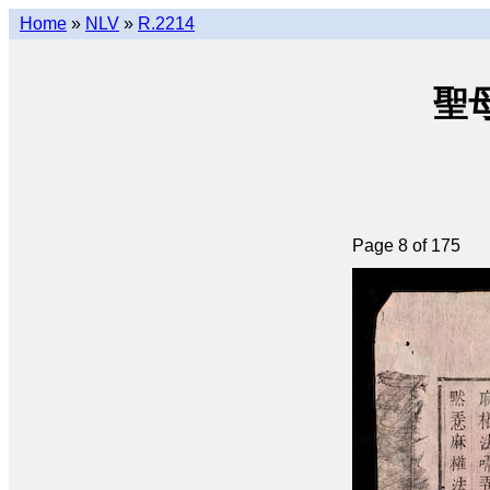
Home
»
NLV
»
R.2214
聖母
Page 8 of 175