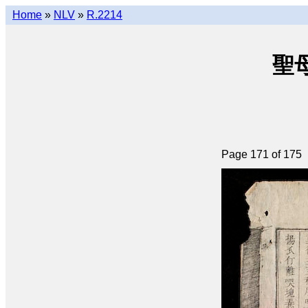
Home
»
NLV
»
R.2214
聖母
Page 171 of 175