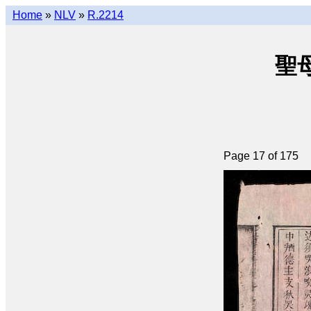
Home
»
NLV
»
R.2214
聖母
Page 17 of 175