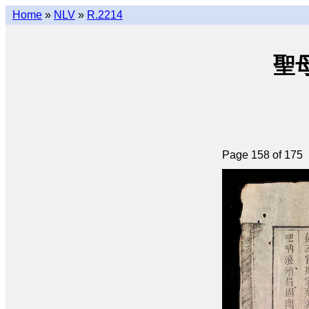
Home
»
NLV
»
R.2214
聖母
Page 158 of 175