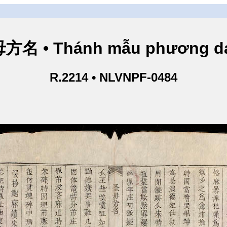
方名 • Thánh mẫu phương d
R.2214 • NLVNPF-0484