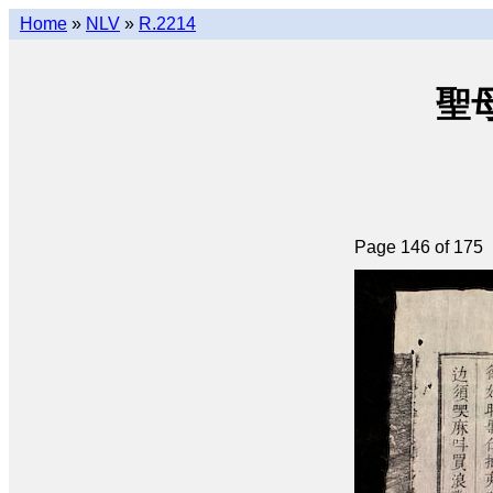
Home
»
NLV
»
R.2214
聖母
Page 146 of 175