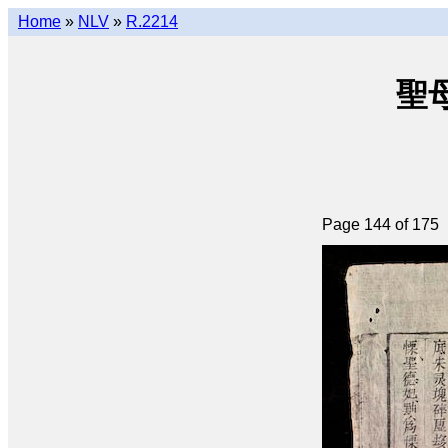
Home
»
NLV
»
R.2214
聖母
Page 144 of 175