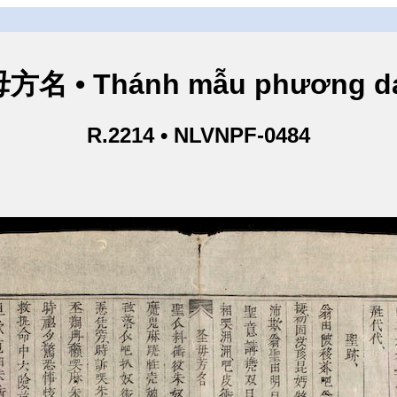
方名 • Thánh mẫu phương d
R.2214 • NLVNPF-0484