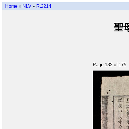
Home
»
NLV
»
R.2214
聖母
Page 132 of 175