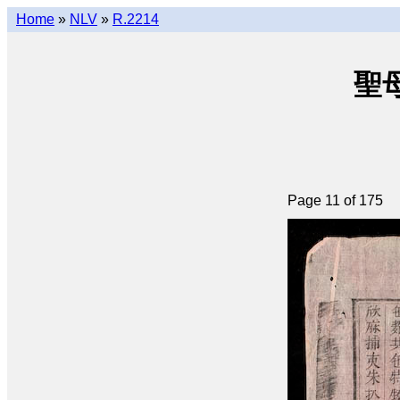
Home
»
NLV
»
R.2214
聖母
Page 11 of 175