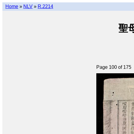
Home
»
NLV
»
R.2214
聖母
Page 100 of 175