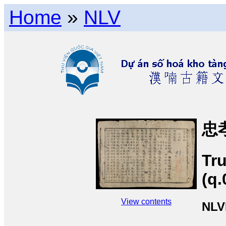
Home
»
NLV
忠
Tru
(q.
View contents
NLV