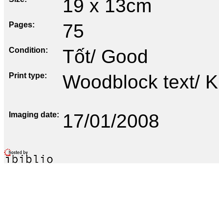
19 x 13cm
Pages
75
Condition
Tốt/ Good
Print type
Woodblock text/ K
Imaging date
17/01/2008