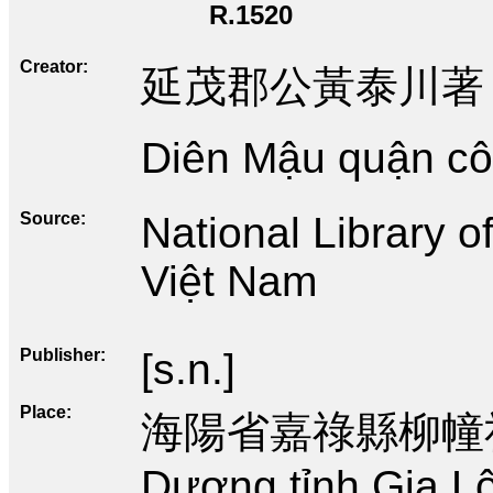
R.1520
Creator
延茂郡公黃泰川著
Diên Mậu quận cô
Source
National Library 
Việt Nam
Publisher
[s.n.]
Place
海陽省嘉祿縣柳幢社
Dương tỉnh Gia L