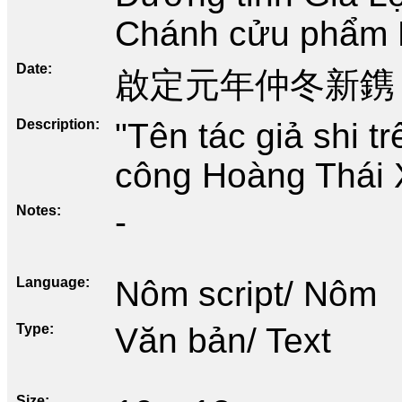
Chánh cửu phẩm 
Date
啟定元年仲冬新鎸 • 
Description
"Tên tác giả shi t
công Hoàng Thái X
Notes
-
Language
Nôm script/ Nôm
Type
Văn bản/ Text
Size