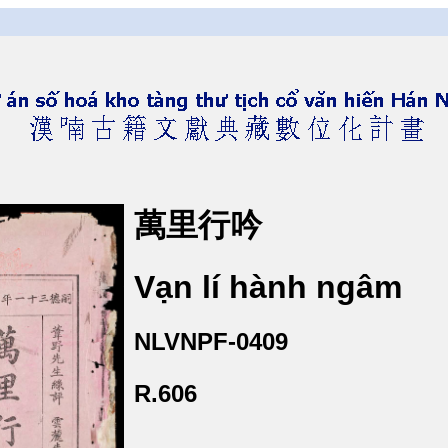
萬里行吟
Vạn lí hành ngâm
NLVNPF-0409
R.606