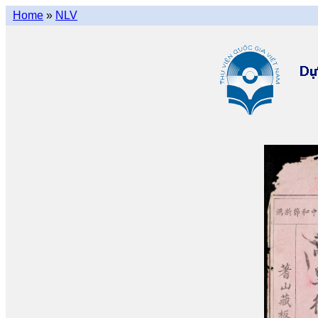
Home
»
NLV