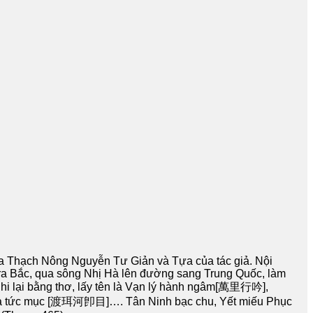
ủa Thạch Nông Nguyễn Tư Giản và Tựa của tác giả. Nội
 ra Bắc, qua sông Nhị Hà lên đường sang Trung Quốc, làm
i lại bằng thơ, lấy tên là Vạn lý hành ngâm[萬里行吟],
hà tức mục [渡珥河卽目]…. Tân Ninh bạc chu, Yết miếu Phục