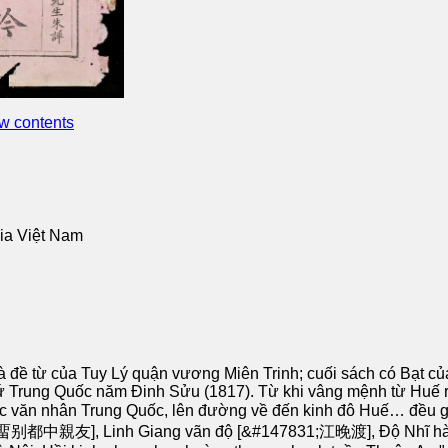
w contents
gia Việt Nam
 đề từ của Tuy Lý quận vương Miên Trinh; cuối sách có Bạt c
 sứ Trung Quốc năm Đinh Sửu (1817). Từ khi vâng mệnh từ Huế
c văn nhân Trung Quốc, lên đường về đến kinh đô Huế… đều gh
hữu [畱别都中親友], Linh Giang vãn độ [&#147831;江晚渡], Độ Nhĩ 