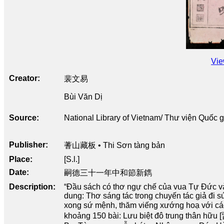
Vie
Creator
裴文易
Bùi Văn Dị
Source
National Library of Vietnam/ Thư viện Quốc 
Publisher
蓍山藏板 • Thi Sơn tàng bản
Place
[S.l.]
Date
嗣德三十一年中和節新鐫
Description
“Đầu sách có thơ ngự chế của vua Tự Đức và
dung: Thơ sáng tác trong chuyến tác giả đi
xong sứ mệnh, thăm viếng xướng hoạ với cá
khoảng 150 bài: Lưu biệt đô trung thân 