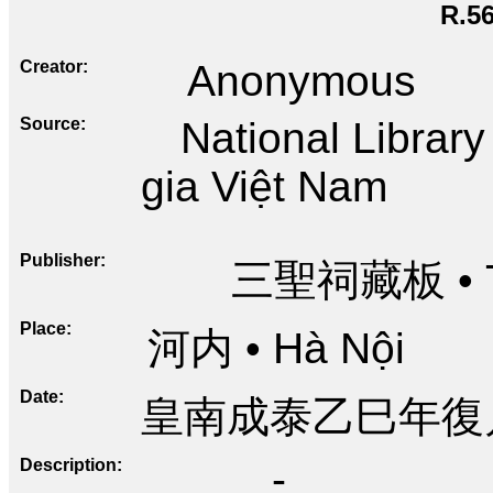
R.5
Creator
Anonymous
Source
National Librar
gia Việt Nam
Publisher
三聖祠藏板 • Ta
Place
河内 • Hà Nội
Date
皇南成泰乙巳年復月奉
Description
-