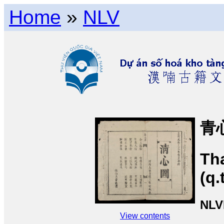
Home
»
NLV
青
Th
(q
NLV
View contents