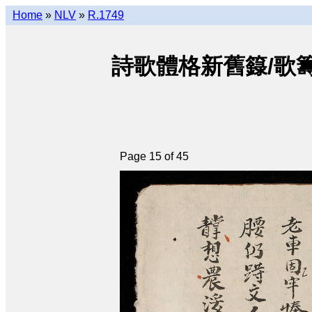
Home
»
NLV
»
R.1749
詩歌體格新舊籙/歌籌体籙 • T
Page 15 of 45