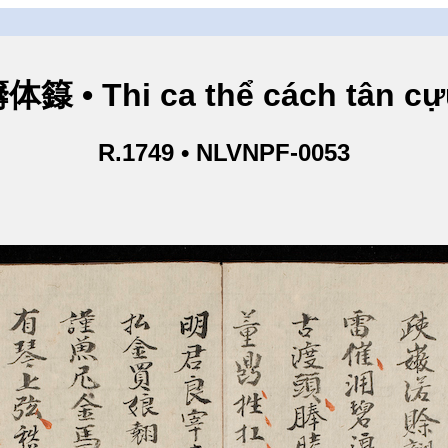
hi ca thể cách tân cựu l
R.1749 • NLVNPF-0053