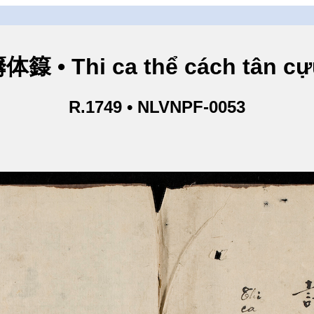
hi ca thể cách tân cựu l
R.1749 • NLVNPF-0053