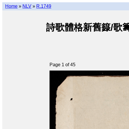
Home
»
NLV
»
R.1749
詩歌體格新舊籙/歌籌体籙 • T
Page 1 of 45