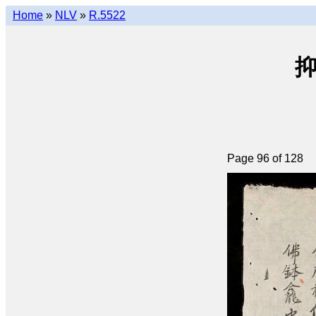
Home
»
NLV
»
R.5522
抑
Page 96 of 128