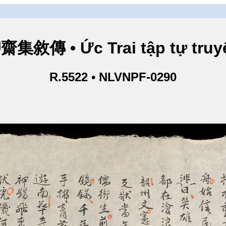
齋集敘傳 • Ức Trai tập tự truy
R.5522 • NLVNPF-0290