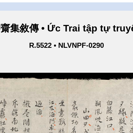
齋集敘傳 • Ức Trai tập tự truy
R.5522 • NLVNPF-0290