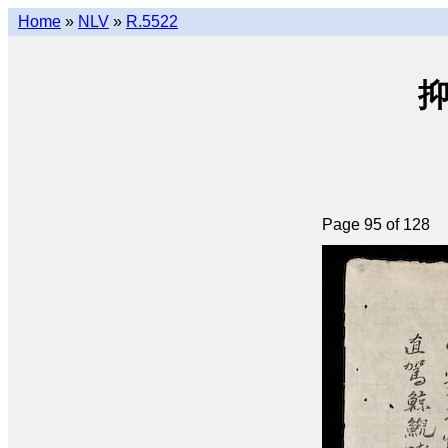
Home
»
NLV
»
R.5522
抑
Page 95 of 128