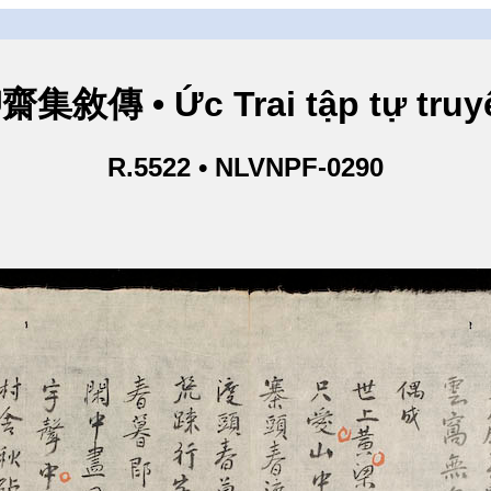
齋集敘傳 • Ức Trai tập tự truy
R.5522 • NLVNPF-0290