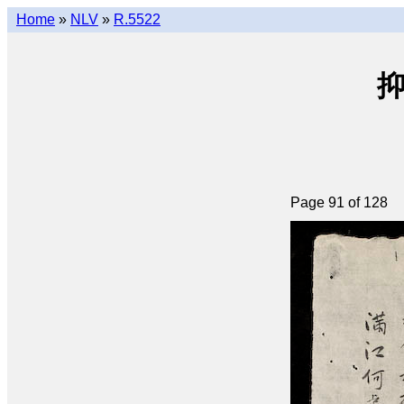
Home
»
NLV
»
R.5522
抑
Page 91 of 128