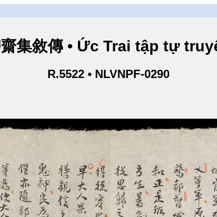
齋集敘傳 • Ức Trai tập tự truy
R.5522 • NLVNPF-0290