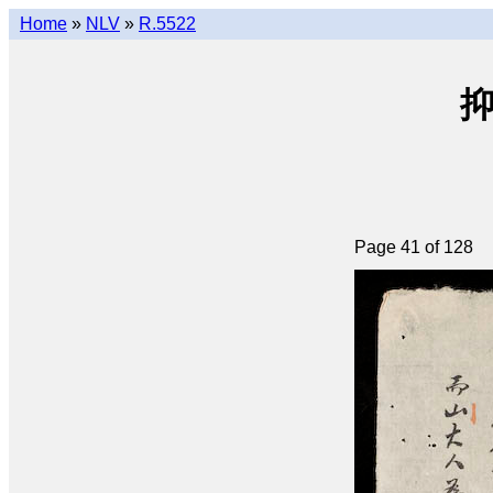
Home
»
NLV
»
R.5522
抑
Page 41 of 128