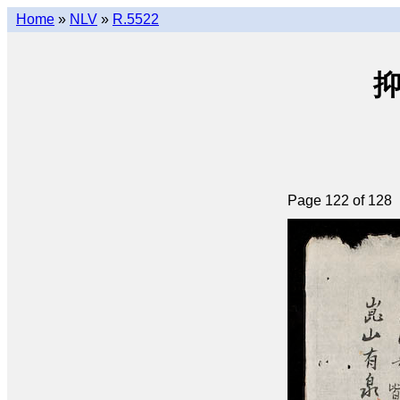
Home
»
NLV
»
R.5522
抑
Page 122 of 128