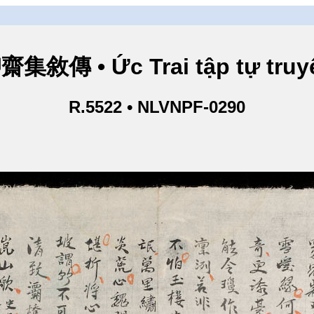
齋集敘傳 • Ức Trai tập tự truy
R.5522 • NLVNPF-0290