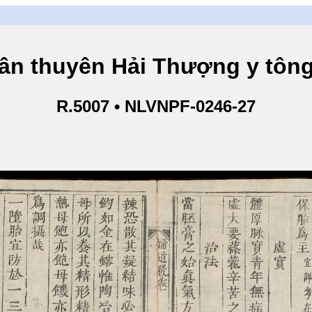
yên Hải Thượng y tông tâm 
R.5007 • NLVNPF-0246-27