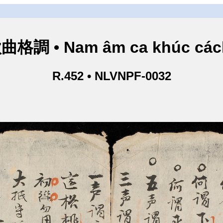
格調 • Nam âm ca khúc cách
R.452 • NLVNPF-0032