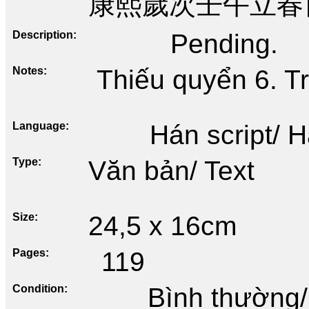
康熙歲次壬午立春
Description
Pending.
Notes
Thiếu quyển 6. T
Language
Hán script/ 
Type
Văn bản/ Text
Size
24,5 x 16cm
Pages
119
Condition
Bình thường/