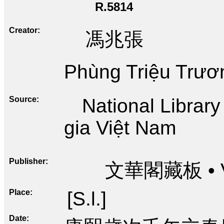
R.5814
Creator
馮兆張
Phùng Triệu Trươ
Source
National Librar
gia Việt Nam
Publisher
文華閣藏板 • Vă
Place
[S.l.]
Date