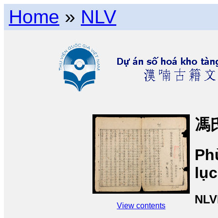
Home
»
NLV
馮
Ph
lục
NLV
View contents