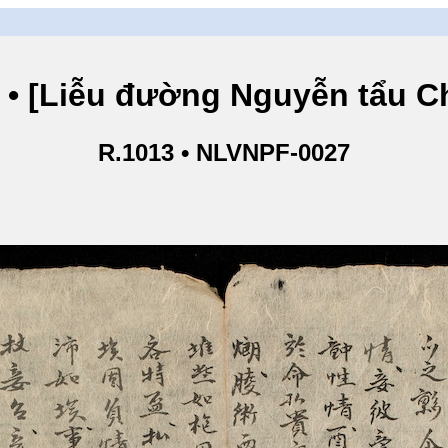
iễu đường Nguyễn tẩu Chân
R.1013 • NLVNPF-0027