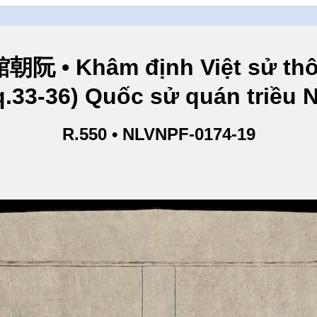
hâm định Việt sử thông
q.33-36) Quốc sử quán triều
R.550 • NLVNPF-0174-19