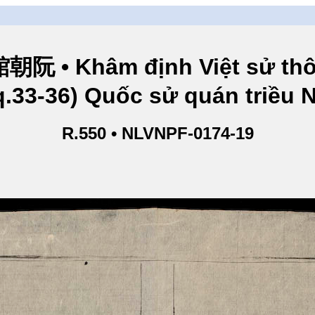
hâm định Việt sử thông
q.33-36) Quốc sử quán triều
R.550 • NLVNPF-0174-19