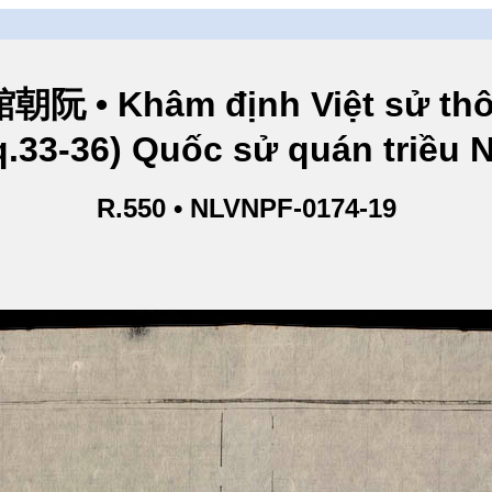
hâm định Việt sử thông
q.33-36) Quốc sử quán triều
R.550 • NLVNPF-0174-19