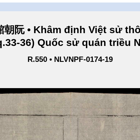
hâm định Việt sử thông
q.33-36) Quốc sử quán triều
R.550 • NLVNPF-0174-19