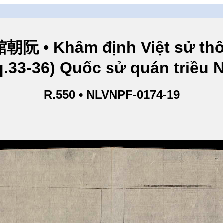
hâm định Việt sử thông
q.33-36) Quốc sử quán triều
R.550 • NLVNPF-0174-19