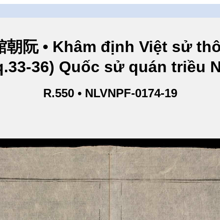
hâm định Việt sử thông
q.33-36) Quốc sử quán triều
R.550 • NLVNPF-0174-19