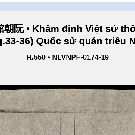
hâm định Việt sử thông
q.33-36) Quốc sử quán triều
R.550 • NLVNPF-0174-19